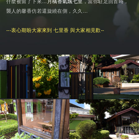
什麼被留了下來…
月橘香氣飄七里
，當你駐足回首時，
襲人的馨香仿若還旋繞在側，久久…
---衷心期盼大家來到
七里香
與大家相見歡--