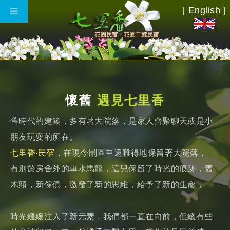
[ English ]
懷舊
遇見七里香
舊時代的建築，多有著大院落，是家人齊聚聊天或是小
朋友玩耍的所在。
七里香‧民宿
，在現今鬧區中還難得地保留著大院落，
有別於房舍外的車水馬龍，這兒保留了時光的痕跡，舊
木頭，新傢俱，激發了新的思維，給予了新的生命，
時光緩緩注入了新元素，我們都一直在向前，但總有些